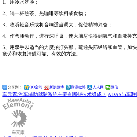
1、用冷水洗脸；
2、喝一杯热茶、热咖啡等饮料或食物；
3、收听轻音乐或将音响适当调大，促使精神兴奋；
4、作弯腰动作，进行深呼吸，使大脑尽快得到氧气和血液补
5、用双手以适当的力度拍打头部，疏通头部经络和血管，加
疲劳和恢复清醒
可靠、有效的方法。
分享到：
QQ空间
新浪微博
腾讯微博
人人网
微信
车元素:汽车辅助驾驶系统主要有哪些技术组成？
ADAS与车联