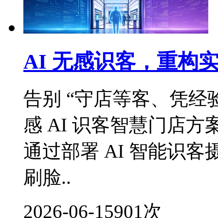
AI 无感识客，重构
告别 “守店等客、凭经
感 AI 识客智慧门店
通过部署 AI 智能识
刷脸..
2026-06-15
901次