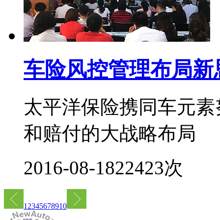
车险风控管理布局新
太平洋保险携同车元素
和赔付的大战略布局
2016-08-18
22423次
1
2
3
4
5
6
7
8
9
10